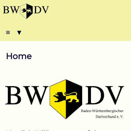
≡ ▾
Home